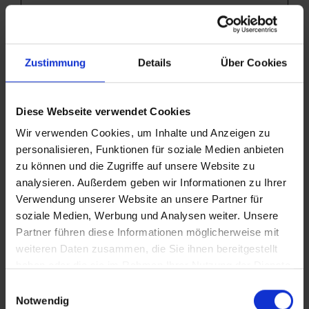
Besucherverhalten
für statistische
Zwecke erhalten.
Zustimmung
Details
Über Cookies
TASSK
Tripadviso
Dieses Cookie
180
r
erlaubt dem
Tage
Diese Webseite verwendet Cookies
Besucher die
Wir verwenden Cookies, um Inhalte und Anzeigen zu
Ansicht von
personalisieren, Funktionen für soziale Medien anbieten
eingebetteten
zu können und die Zugriffe auf unsere Website zu
analysieren. Außerdem geben wir Informationen zu Ihrer
Inhalten von
Verwendung unserer Website an unsere Partner für
Tripadvisor, z. B.
soziale Medien, Werbung und Analysen weiter. Unsere
von Werbung. –
Partner führen diese Informationen möglicherweise mit
Dieses Cookie
weiteren Daten zusammen, die Sie ihnen bereitgestellt
haben oder die sie im Rahmen Ihrer Nutzung der Dienste
wird auch von der
gesammelt haben.
Einwilligungsauswahl
der Website
Notwendig