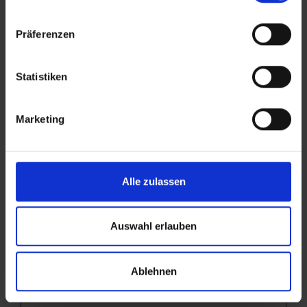
benutzt, um zu
bestimmen, ob
Präferenzen
Besucher auf die
Werbungen
Statistiken
klicken, um
Zahlungen von
Marketing
Tripadvisor zu
erhalten.
TAUD
Tripadviso
Dieses Cookie
14
Alle zulassen
r
erlaubt dem
Tage
Besucher die
Auswahl erlauben
Ansicht von
eingebetteten
Ablehnen
Inhalten von
Tripadvisor, z. B.