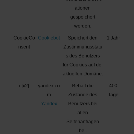
ationen
gespeichert
werden.
CookieCo
Cookiebot
Speichert den
1 Jahr
nsent
Zustimmungsstatu
s des Benutzers
für Cookies auf der
aktuellen Domäne.
i [x2]
yandex.co
Behält die
400
m
Zustände des
Tage
Yandex
Benutzers bei
allen
Seitenanfragen
bei.