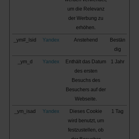
um die Relevanz
der Werbung zu
erhöhen.
_ym#_lsid
Yandex
Anstehend
Bestän
dig
_ym_d
Yandex
Enthält das Datum
1 Jahr
des ersten
Besuchs des
Besuchers auf der
Webseite.
_ym_isad
Yandex
Dieses Cookie
1 Tag
wird benutzt, um
festzustellen, ob