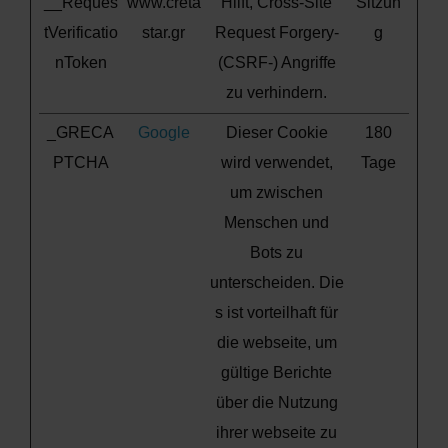
__Reques
www.creta
Hilft, Cross-Site
Sitzun
tVerificatio
star.gr
Request Forgery-
g
nToken
(CSRF-) Angriffe
zu verhindern.
_GRECA
Google
Dieser Cookie
180
PTCHA
wird verwendet,
Tage
um zwischen
Menschen und
Bots zu
unterscheiden. Die
s ist vorteilhaft für
die webseite, um
gültige Berichte
über die Nutzung
ihrer webseite zu