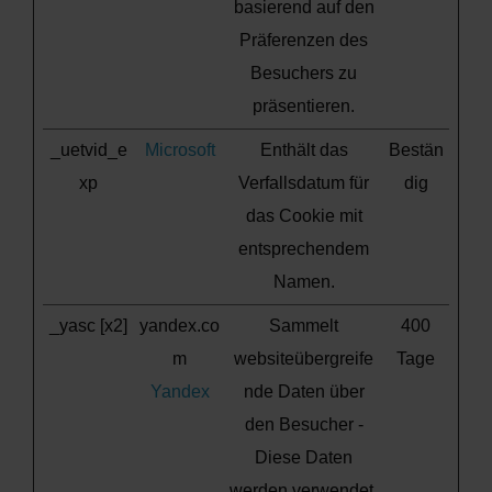
basierend auf den
Präferenzen des
Besuchers zu
präsentieren.
_uetvid_e
Microsoft
Enthält das
Bestän
xp
Verfallsdatum für
dig
das Cookie mit
entsprechendem
Namen.
_yasc [x2]
yandex.co
Sammelt
400
m
websiteübergreife
Tage
Yandex
nde Daten über
den Besucher -
Diese Daten
werden verwendet,