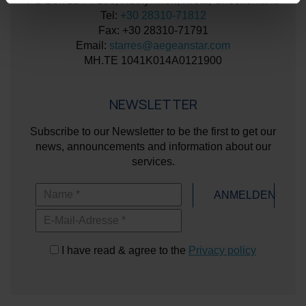
PO Box 21 74 100, Rethymnon, Kreta, Griechenland
Tel:
+30 28310-71812
Fax: +30 28310-71791
Email:
starres@aegeanstar.com
ΜΗ.ΤΕ 1041K014A0121900
NEWSLETTER
Subscribe to our Newsletter to be the first to get our
news, announcements and information about our
services.
Name
ANMELDEN
E-Mail-Adresse
I have read & agree to the
Privacy policy