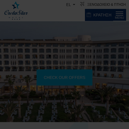
ΞΕΝΟΔΟΧΕΙΟ & ΠΤΗΣΗ
EL
ΚΡΑΤΗΣΗ
MENU
CHECK OUR OFFERS