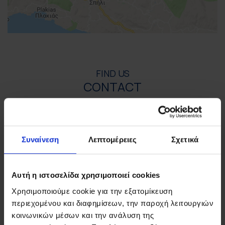
FIND US
CONTACT
ΣΤΟΙΧΕΙΑ ΕΠΙΚΟΙΝΩΝΙΑΣ
Συναίνεση
Λεπτομέρειες
Σχετικά
Τ.Θ. 21, 74 100 Ρέθυμνο, Κρήτη
Τηλ:
+30 2831306500
Αυτή η ιστοσελίδα χρησιμοποιεί cookies
Φαξ: +30 28310-71791
Χρησιμοποιούμε cookie για την εξατομίκευση
Email:
starres@aegeanstar.com
περιεχομένου και διαφημίσεων, την παροχή λειτουργιών
ΜΗ.ΤΕ 1041K014A0121900
κοινωνικών μέσων και την ανάλυση της