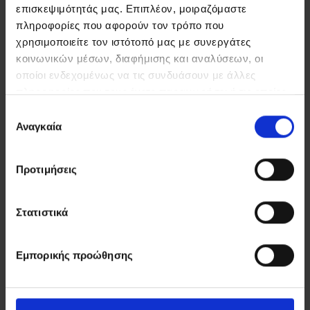
επισκεψιμότητάς μας. Επιπλέον, μοιραζόμαστε
πληροφορίες που αφορούν τον τρόπο που
χρησιμοποιείτε τον ιστότοπό μας με συνεργάτες
κοινωνικών μέσων, διαφήμισης και αναλύσεων, οι
οποίοι ενδεχομένως να τις συνδυάσουν με άλλες
πληροφορίες που τους έχετε παραχωρήσει ή τις οποίες
έχουν συλλέξει σε σχέση με την από μέρους σας χρήση
Επιλογή
των υπηρεσιών τους.
Αναγκαία
συγκατάθεσης
Προτιμήσεις
Στατιστικά
Εμπορικής προώθησης